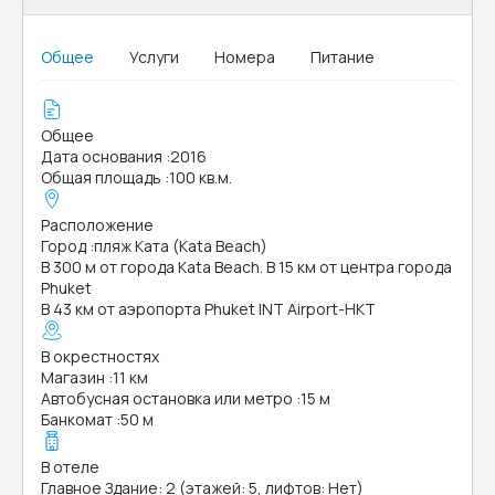
Общее
Услуги
Номера
Питание
Общее
Дата основания
:
2016
Общая площадь
:
100 кв.м.
Расположение
Город
:
пляж Ката (Kata Beach)
В 300 м от города Kata Beach. В 15 км от центра города
Phuket
В 43 км от аэропорта Phuket INT Airport-HKT
В окрестностях
Магазин
:
11 км
Автобусная остановка или метро
:
15 м
Банкомат
:
50 м
В отеле
Главное Здание: 2 (этажей: 5, лифтов: Нет)