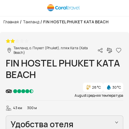
/
/
Главная
Таиланд
FIN HOSTEL PHUKET KATA BEACH
1/56
Таиланд, о. Пхукет (Phuket), пляж Ката (Kata
Beach)
FIN HOSTEL PHUKET KATA
BEACH
28 °C
30 °C
August средняя температура
43 км
300 м
Удобства отеля