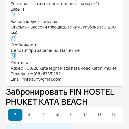
Рестораны: 1 (из них ресторанов а’ля карт: 1)
Бары: 1
Бассейны для взрослых
Открытый Бассейн (площадь 13 кв.м., глубина 150-200
см)
Особенности
Депозит при заселении
:
Наличные
Контакты
Адрес
:
100/20 Kata Night Plaza Kata Road Karon Phuket
Телефон
:
+(66) 87531162
Email
:
finresurf@gmail.com
Забронировать FIN HOSTEL
PHUKET KATA BEACH
7
8
9
10
11
12
13
14