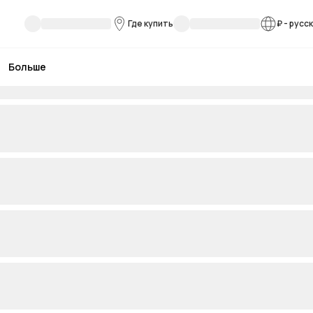
Где купить
₽
-
русс
Больше