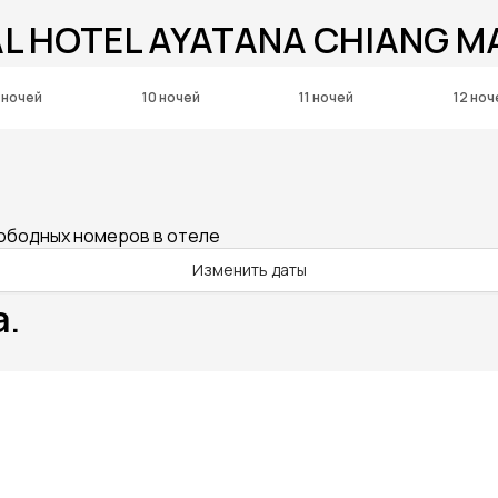
L HOTEL AYATANA CHIANG M
 ночей
10 ночей
11 ночей
12 ноч
вободных номеров в отеле
Изменить даты
а.