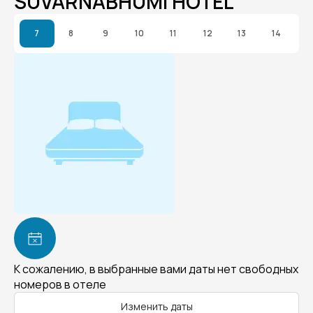
SUVARNABHUMI HOTEL
7
8
9
10
11
12
13
14
К сожалению, в выбранные вами даты нет свободных
номеров в отеле
Изменить даты