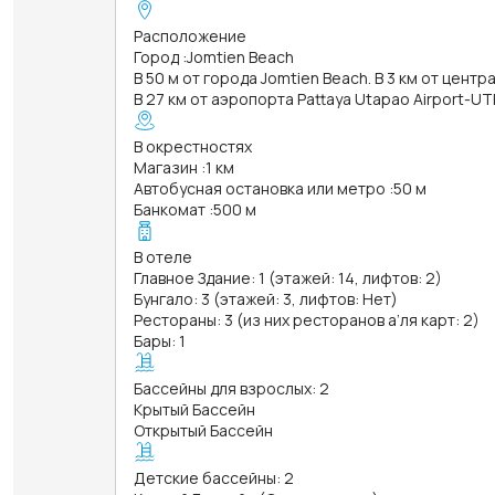
Расположение
Город
:
Jomtien Beach
В 50 м от города Jomtien Beach. В 3 км от центр
В 27 км от аэропорта Pattaya Utapao Airport-UT
В окрестностях
Магазин
:
1 км
Автобусная остановка или метро
:
50 м
Банкомат
:
500 м
В отеле
Главное Здание: 1 (этажей: 14, лифтов: 2)
Бунгало: 3 (этажей: 3, лифтов: Нет)
Рестораны: 3 (из них ресторанов а’ля карт: 2)
Бары: 1
Бассейны для взрослых: 2
Крытый Бассейн
Открытый Бассейн
Детские бассейны: 2