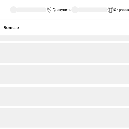
Где купить
₽
-
русс
Больше