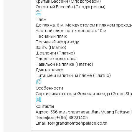
Крытый Бассейн (С подогревом)
Открытый Бассейн (С подогревом)
Пляж
До пляжа, 6 м, Между отелем и пляжем проход
Частный пляж, протяженность 10 м
Песчаный пляж
Песчаный вход в воду
Зонты (Платно)
Шезлонги (Платно)
Пляжные полотенца
Павильон на пляже (Платно)
Душ на пляже
Питание и напитки на пляже (Платно)
Особенности
Сертификаты отеля
:
Зеленая звезда (Green Sta
Контакты
Адрес
:
356 ถนน ชายหาดจอมเทียน Muang Pattaya, B
Телефон
:
+(66) 38231405
Email
:
fo@grandhomtienpalace.co.th