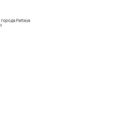
а города Pattaya
P