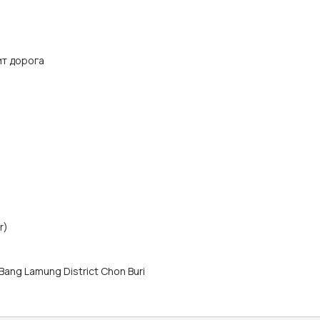
ит дорога
r)
ang Lamung District Chon Buri