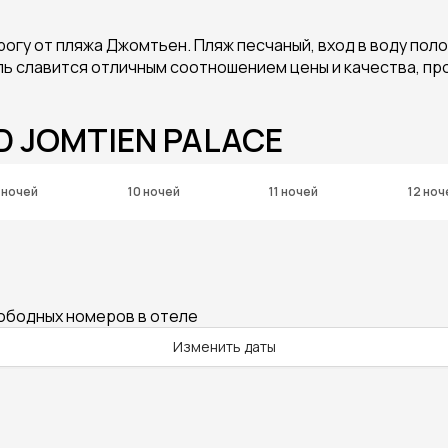
огу от пляжа Джомтьен. Пляж песчаный, вход в воду поло
ель славится отличным соотношением цены и качества, п
D JOMTIEN PALACE
 ночей
10 ночей
11 ночей
12 ноч
вободных номеров в отеле
Изменить даты