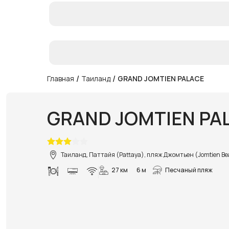
/
/
Главная
Таиланд
GRAND JOMTIEN PALACE
GRAND JOMTIEN PA
Таиланд, Паттайя (Pattaya), пляж Джомтьен (Jomtien B
27 км
6 м
Песчаный пляж