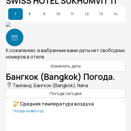
SWISS HOTEL SUKHUMVIT 11
7
8
9
10
11
12
13
14
К сожалению, в выбранные вами даты нет свободных
номеров в отеле
Изменить даты
Бангкок (Bangkok) Погода.
Таиланд, Бангкок (Bangkok), Nana
Погода сегодня
Средняя температура воздуха
Погода на весь год