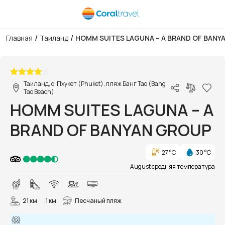
/
/
Главная
Таиланд
HOMM SUITES LAGUNA – A BRAND OF BANY
1/28
Таиланд, о. Пхукет (Phuket), пляж Банг Тао (Bang
Tao Beach)
HOMM SUITES LAGUNA – A
BRAND OF BANYAN GROUP
27 °C
30 °C
August средняя температура
21 км
1 км
Песчаный пляж