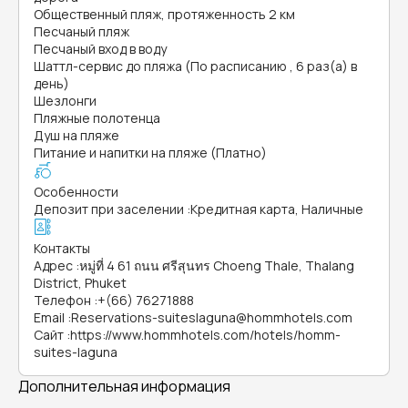
Общественный пляж, протяженность 2 км
Песчаный пляж
Песчаный вход в воду
Шаттл-сервис до пляжа (По расписанию , 6 раз(а) в
день)
Шезлонги
Пляжные полотенца
Душ на пляже
Питание и напитки на пляже (Платно)
Особенности
Депозит при заселении
:
Кредитная карта, Наличные
Контакты
Адрес
:
หมู่ที่ 4 61 ถนน ศรีสุนทร Choeng Thale, Thalang
District, Phuket
Телефон
:
+(66) 76271888
Email
:
Reservations-suiteslaguna@hommhotels.com
Сайт
:
https://www.hommhotels.com/hotels/homm-
suites-laguna
Дополнительная информация