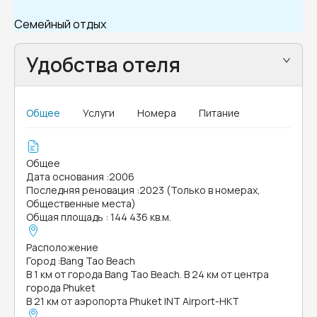
Семейный отдых
Удобства отеля
Общее
Услуги
Номера
Питание
Общее
Дата основания
:
2006
Последняя реновация
:
2023 (Только в номерах,
Общественные места)
Общая площадь
:
144 436 кв.м.
Расположение
Город
:
Bang Tao Beach
В 1 км от города Bang Tao Beach. В 24 км от центра
города Phuket
В 21 км от аэропорта Phuket INT Airport-HKT