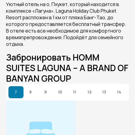
Уютный отель на о. Пхукет, который находится в
комплексе «Лагуна». Laguna Holiday Club Phuket
Resort распложен в 1 км от пляжа Банг-Тао, до
которого предоставляется бесплатный трансфер.
В отеле есть все необходимое для комфортного
времяпрепровождения. Подойдёт для семейного
отдыха.
Забронировать HOMM
SUITES LAGUNA – A BRAND OF
BANYAN GROUP
7
8
9
10
11
12
13
14