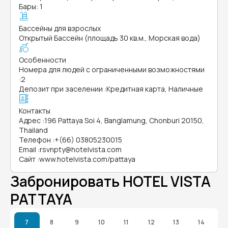
Бары: 1
Бассейны для взрослых
Открытый Бассейн (площадь 30 кв.м., Морская вода)
Особенности
Номера для людей с ограниченными возможностями
:
2
Депозит при заселении
:
Кредитная карта, Наличные
Контакты
Адрес
:
196 Pattaya Soi 4, Banglamung, Chonburi 20150,
Thailand
Телефон
:
+(66) 03805230015
Email
:
rsvnpty@hotelvista.com
Сайт
:
www.hotelvista.com/pattaya
Забронировать HOTEL VISTA
PATTAYA
7
8
9
10
11
12
13
14