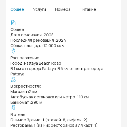
Общее
Услуги
Номера
Питание
Общее
Дата основания
:
2008
Последняя реновация
:
2024
Общая площадь
:
12 000 кв.м.
Расположение
Город
:
Pattaya Beach Road
В 1 км от города Pattaya. В 5 км от центра города
Pattaya
В окрестностях
Магазин
:
2 км
Автобусная остановка или метро
:
110 км
Банкомат
:
290 м
В отеле
Главное Здание: 1 (этажей: 8, лифтов: 2)
Рестораны: 1 (из них ресторанов а’ля карт: 1)