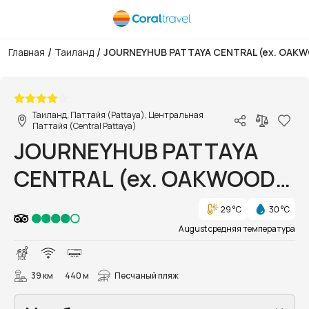
/
/
Главная
Таиланд
JOURNEYHUB PATTAYA CENTRAL (ex. OAK
1/27
Таиланд, Паттайя (Pattaya), Центральная
Паттайя (Central Pattaya)
JOURNEYHUB PATTAYA
CENTRAL (ex. OAKWOOD
HOTEL JOURNEYHUB
29 °C
30 °C
PATTAYA)
August средняя температура
39 км
440 м
Песчаный пляж