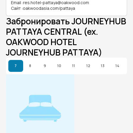
Email
:
res.hotel-pattaya@oakwood.com
Сайт
:
oakwoodasia.com/pattaya
Забронировать JOURNEYHUB
PATTAYA CENTRAL (ex.
OAKWOOD HOTEL
JOURNEYHUB PATTAYA)
7
8
9
10
11
12
13
14