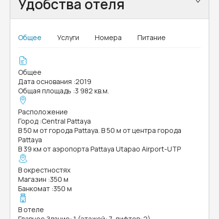
Удобства отеля
Общее
Услуги
Номера
Питание
Общее
Дата основания
:
2019
Общая площадь
:
3 982 кв.м.
Расположение
Город
:
Central Pattaya
В 50 м от города Pattaya. В 50 м от центра города
Pattaya
В 39 км от аэропорта Pattaya Utapao Airport-UTP
В окрестностях
Магазин
:
350 м
Банкомат
:
350 м
В отеле
Главное Здание: 1 (этажей: 7, лифтов: 2)