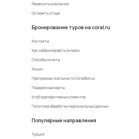
Реквизиты компаний
Оставить отзыв
Бронирование туров на coral.ru
Контакты
Как забронировать онлайн
Способы оплаты
Акции
Программа лояльности CoralBonus
Подарочные карты
Клуб корпоративных клиентов
Политика обработки персональных данных
Популярные направления
Турция