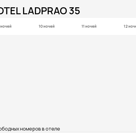
OTEL LADPRAO 35
 ночей
10 ночей
11 ночей
12 ноч
вободных номеров в отеле