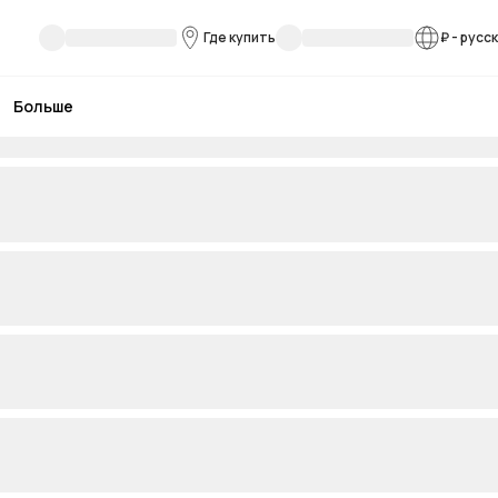
Где купить
₽
-
русс
Больше