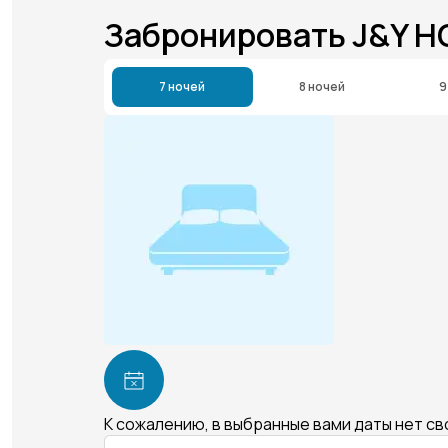
Забронировать J&Y H
7 ночей
8 ночей
9
К сожалению, в выбранные вами даты нет с