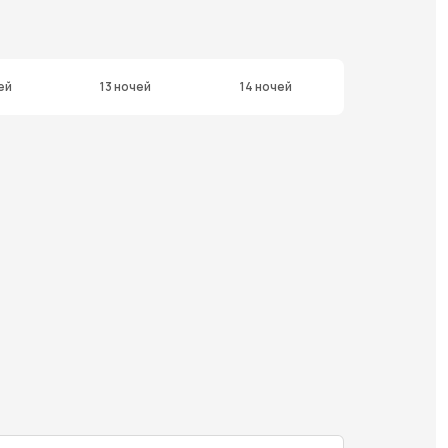
ей
13 ночей
14 ночей