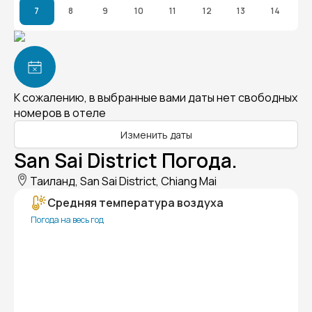
7
8
9
10
11
12
13
14
К сожалению, в выбранные вами даты нет свободных
номеров в отеле
Изменить даты
San Sai District Погода.
Таиланд, San Sai District, Chiang Mai
Средняя температура воздуха
Погода на весь год