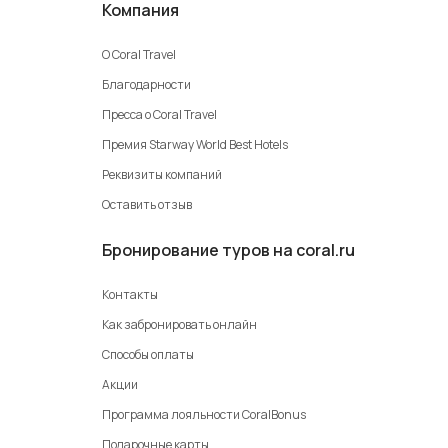
Компания
О Coral Travel
Благодарности
Пресса о Coral Travel
Премия Starway World Best Hotels
Реквизиты компаний
Оставить отзыв
Бронирование туров на coral.ru
Контакты
Как забронировать онлайн
Способы оплаты
Акции
Программа лояльности CoralBonus
Подарочные карты