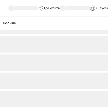
Где купить
₽
-
русс
Больше