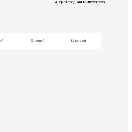
August средняя температура
ей
13 ночей
14 ночей