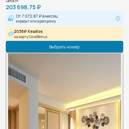
Цена от
203 698,75 ₽
От
7 072,87 ₽
в месяц
в кредит или в рассрочку
2036₽ Кешбэк
на карту CoralBonus
Выбрать номер