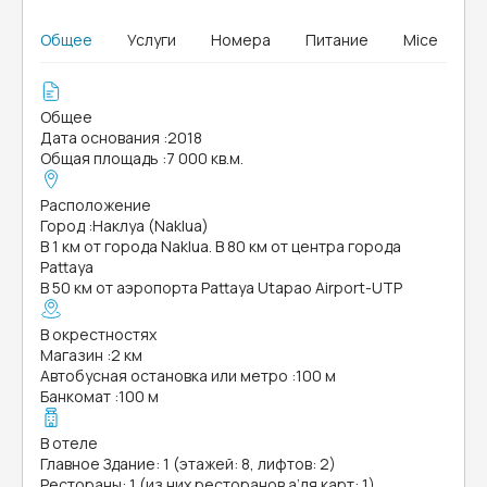
Общее
Услуги
Номера
Питание
Mice
Общее
Дата основания
:
2018
Общая площадь
:
7 000 кв.м.
Расположение
Город
:
Наклуа (Naklua)
В 1 км от города Naklua. В 80 км от центра города
Pattaya
В 50 км от аэропорта Pattaya Utapao Airport-UTP
В окрестностях
Магазин
:
2 км
Автобусная остановка или метро
:
100 м
Банкомат
:
100 м
В отеле
Главное Здание: 1 (этажей: 8, лифтов: 2)
Рестораны: 1 (из них ресторанов а’ля карт: 1)