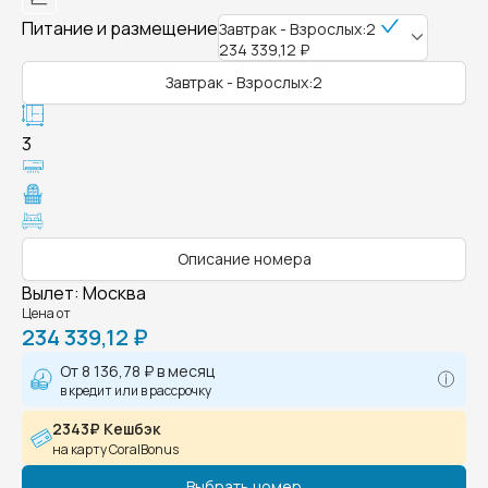
Питание и размещение
Завтрак - Взрослых:2
234 339,12 ₽
Завтрак - Взрослых:2
3
Описание номера
Вылет
:
Москва
Цена от
234 339,12 ₽
От
8 136,78 ₽
в месяц
в кредит или в рассрочку
2343₽ Кешбэк
на карту CoralBonus
Выбрать номер