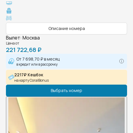
Описание номера
Вылет
:
Москва
Цена от
221 722,68 ₽
От
7 698,70 ₽
в месяц
в кредит или в рассрочку
2217₽ Кешбэк
на карту CoralBonus
Выбрать номер