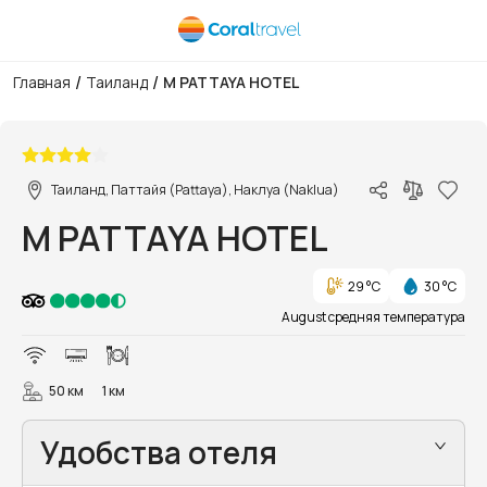
/
/
Главная
Таиланд
M PATTAYA HOTEL
1/28
Таиланд, Паттайя (Pattaya), Наклуа (Naklua)
M PATTAYA HOTEL
29 °C
30 °C
August средняя температура
50 км
1 км
Удобства отеля