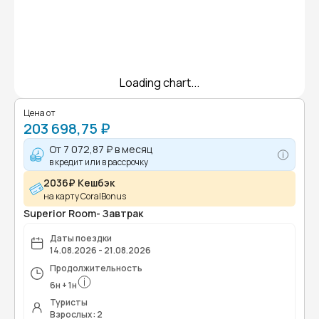
Loading chart...
Цена от
203 698,75 ₽
От
7 072,87 ₽
в месяц
в кредит или в рассрочку
2036₽ Кешбэк
на карту CoralBonus
Superior Room- Завтрак
Даты поездки
14.08.2026 - 21.08.2026
Продолжительность
6
н
+
1
н
Туристы
Взрослых: 2