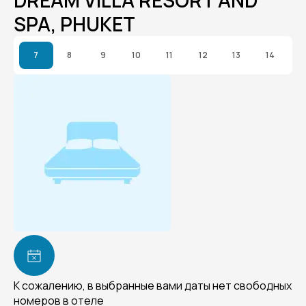
DREAM VILLA RESORT AND
SPA, PHUKET
7
8
9
10
11
12
13
14
К сожалению, в выбранные вами даты нет свободных
номеров в отеле