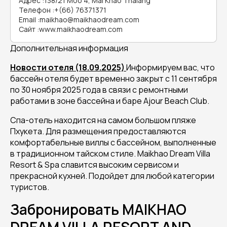
Адрес
:
138/21 Moo 4, Mai Khao Thalang
Телефон
:
+(66) 76371371
Email
:
maikhao@maikhaodream.com
Сайт
:
www.maikhaodream.com
Дополнительная информация
Новости отеля (18.09.2025)
Информируем вас, что
бассейн отеля будет временно закрыт с 11 сентября
по 30 ноября 2025 года в связи с ремонтными
работами в зоне бассейна и баре Ajour Beach Club.
Cпа-отель находится на самом большом пляже
Пхукета. Для размещения предоставляются
комфортабельные виллы с бассейном, выполненные
в традиционном тайском стиле. Maikhao Dream Villa
Resort & Spa славится высоким сервисом и
прекрасной кухней. Подойдет для любой категории
туристов.
Забронировать MAIKHAO