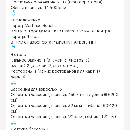
Последняя реновация
:
2017 (Вся территория)
Общая площадь
:
14 400 кв.м.
Расположение
Город
:
Mai Khao Beach
В 50 м от города Mai Khao Beach. В 35 км от центра
города Phuket
В 11 км от аэропорта Phuket INT Airport-HKT
В отеле
Главное Здание: 1 (этажей: 3, лифтов: 3)
вилла: 22 (этажей: 2, лифтов: Нет)
Рестораны: 1 (из них ресторанов а’ля карт: 1)
Бары: 3
Бассейны для взрослых: 3
Открытый Бассейн (площадь 456 кв.м., глубина 80-200
см)
Открытый Бассейн (площадь 32 кв.м., глубина 160-120
см)
Открытый Бассейн (площадь 20 кв.м., глубина 120 см)
Детские бассейны