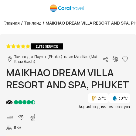
/
/
Главная
Таиланд
MAIKHAO DREAM VILLA RESORT AND SPA, P
1/43
ELITE SERVICE
Таиланд, о. Пхукет (Phuket), пляж Маи Као (Mai
Khao Beach)
MAIKHAO DREAM VILLA
RESORT AND SPA, PHUKET
27 °C
30 °C
August средняя температура
11 км