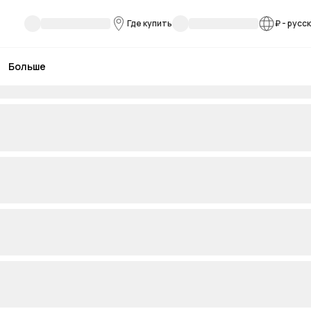
Где купить
₽
-
русс
Больше