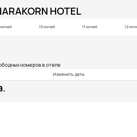
NARAKORN HOTEL
 ночей
10 ночей
11 ночей
12 ноч
вободных номеров в отеле
Изменить даты
а.