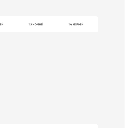
ей
13 ночей
14 ночей