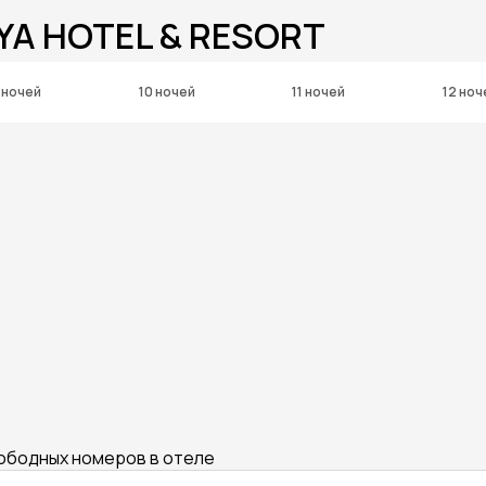
YA HOTEL & RESORT
 ночей
10 ночей
11 ночей
12 ноч
вободных номеров в отеле