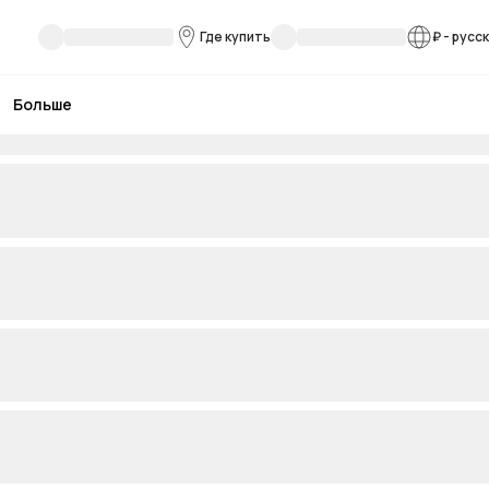
Где купить
₽
-
русс
Больше