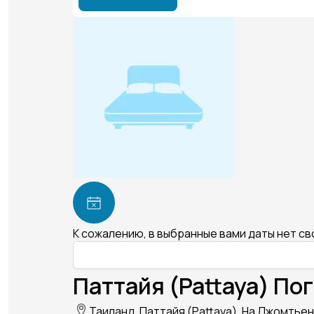
К сожалению, в выбранные вами даты нет с
Паттайя (Pattaya) Пог
Таиланд, Паттайя (Pattaya), На Джомтьен