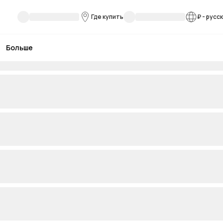
Где купить
₽
-
русс
Больше