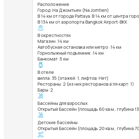
Расположение
Город
:
На Джомтьен (Na Jomtien)
В 14 км от города Pattaya. В 14 км от центра гор
В 134 км от аэропорта Bangkok Airport-BKK
В окрестностях
Магазин
:
14 км
Автобусная остановка или метро
:
14 км
Горнолыжный подъемник
:
14 км
Банкомат
:
5 км
В отеле
вилла: 35 (этажей: 1, лифтов: Нет)
Рестораны: 2 (из них ресторанов а’ля карт: 1)
Бары: 2
Бассейны для взрослых
Открытый Бассейн (площадь 60 кв.м., глубина 1
Детские бассейны
Открытый Бассейн (площадь 20 кв.м., глубина 7