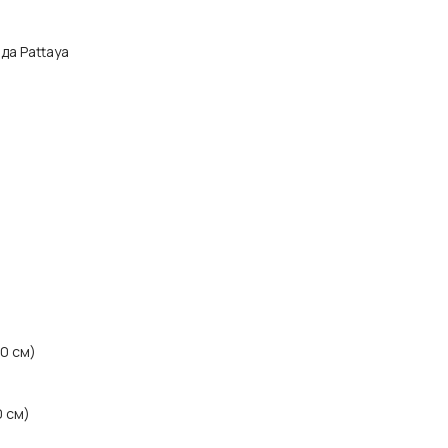
ода Pattaya
30 см)
0 см)