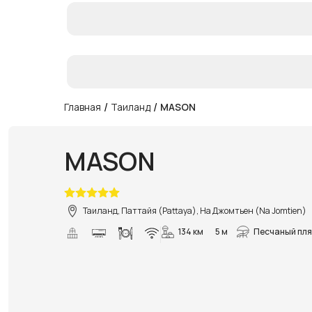
/
/
Главная
Таиланд
MASON
MASON
Таиланд, Паттайя (Pattaya), На Джомтьен (Na Jomtien)
134 км
5 м
Песчаный пл