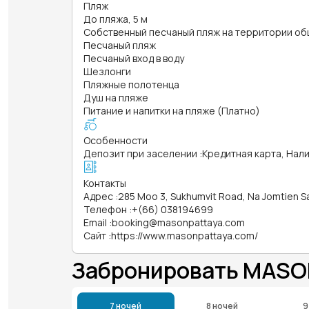
Пляж
До пляжа, 5 м
Собственный песчаный пляж на территории об
Песчаный пляж
Песчаный вход в воду
Шезлонги
Пляжные полотенца
Душ на пляже
Питание и напитки на пляже (Платно)
Особенности
Депозит при заселении
:
Кредитная карта, Нал
Контакты
Адрес
:
285 Moo 3, Sukhumvit Road, Na Jomtien Sat
Телефон
:
+(66) 038194699
Email
:
booking@masonpattaya.com
Сайт
:
https://www.masonpattaya.com/
Забронировать MASO
7 ночей
8 ночей
9