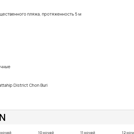
щественного пляжа, протяженность 5 м
ичные
tahip District Chon Buri
N
 ночей
10 ночей
11 ночей
12 ноч