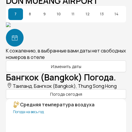
DON MUEANG AIRPORT
7
8
9
10
11
12
13
14
К сожалению, в выбранные вами даты нет свободных
номеров в отеле
Изменить даты
Бангкок (Bangkok) Погода.
Таиланд, Бангкок (Bangkok), Thung Song Hong
Погода сегодня
Средняя температура воздуха
Погода на весь год