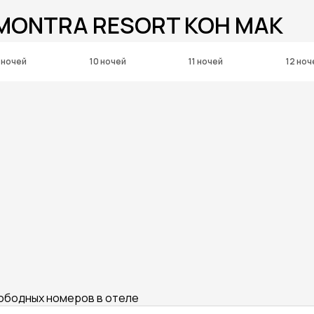
 MONTRA RESORT KOH MAK
 ночей
10 ночей
11 ночей
12 ноч
вободных номеров в отеле