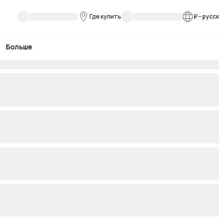
Где купить
₽
-
русс
Больше