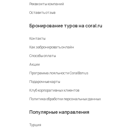
Реквизиты компаний
Оставить отзыв
Бронирование туров на coral.ru
Контакты
Как забронировать онлайн
Способы оплаты
Акции
Программа лояльности CoralBonus
Подарочные карты
Клуб корпоративных клиентов
Политика обработки персональных данных
Популярные направления
Турция