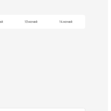
ей
13 ночей
14 ночей