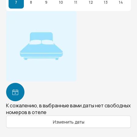
7
8
9
10
11
12
13
14
К сожалению, в выбранные вами даты нет свободных
номеров в отеле
Изменить даты