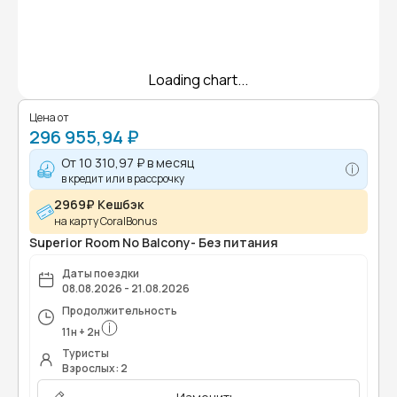
Loading chart...
Цена от
296 955,94 ₽
От
10 310,97 ₽
в месяц
в кредит или в рассрочку
2969₽ Кешбэк
на карту CoralBonus
Superior Room No Balcony- Без питания
Даты поездки
08.08.2026 - 21.08.2026
Продолжительность
11
н
+
2
н
Туристы
Взрослых: 2