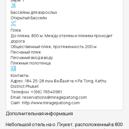
Бассейны для взрослых
Открытый Бассейн
Пляж
До пляжа, 800 м, Между отелем и пляжем проходит
дорога
Общественный пляж, протяженность 200 м
Песчаный пляж
Песчаный вход в воду
Пляжные полотенца
Контакты
Адрес
:
184 25-28 ถนน ผังเมืองสาย ก Pa Tong, Kathu
District Phuket
Телефон
:
+(66) 76540961
Email
:
reservations@miragepatong.com
Сайт
:
http://www.miragepatong.com
Дополнительная информация
Небольшой отель на о. Пхукет, расположенный в 800