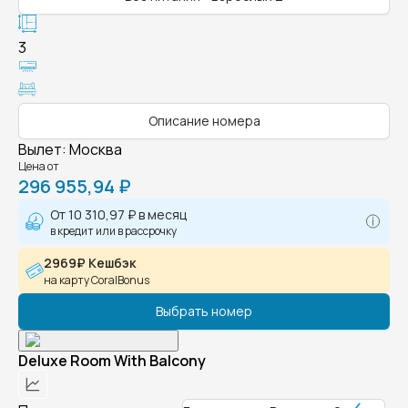
3
Описание номера
Вылет
:
Москва
Цена от
296 955,94 ₽
От
10 310,97 ₽
в месяц
в кредит или в рассрочку
2969₽ Кешбэк
на карту CoralBonus
Выбрать номер
Deluxe Room With Balcony