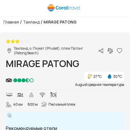
/
/
Главная
Таиланд
MIRAGE PATONG
1/17
Таиланд, о. Пхукет (Phuket), пляж Патонг
(Patong Beach)
MIRAGE PATONG
27 °C
30 °C
August средняя температура
40 км
800 м
Песчаный пляж
Рекомендуемые отели