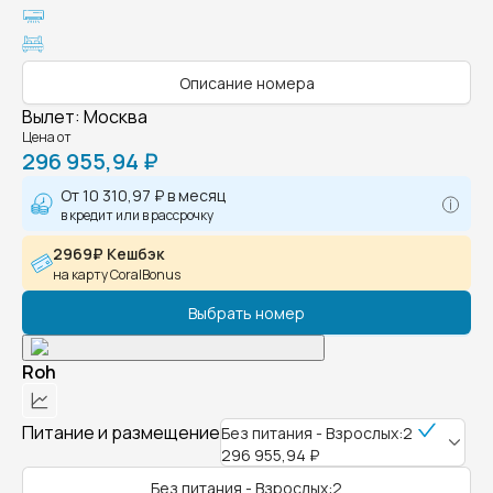
Описание номера
Вылет
:
Москва
Цена от
296 955,94 ₽
От
10 310,97 ₽
в месяц
в кредит или в рассрочку
2969₽ Кешбэк
на карту CoralBonus
Выбрать номер
Roh
Питание и размещение
Без питания - Взрослых:2
296 955,94 ₽
Без питания - Взрослых:2