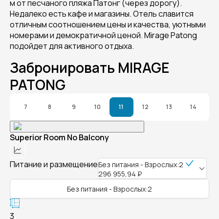
м от песчаного пляжа Патонг (через дорогу).
Недалеко есть кафе и магазины. Отель славится
отличным соотношением цены и качества, уютными
номерами и демократичной ценой. Mirage Patong
подойдет для активного отдыха.
Забронировать MIRAGE
PATONG
7
8
9
10
11
12
13
14
Superior Room No Balcony
Питание и размещение
Без питания - Взрослых:2
296 955,94 ₽
Без питания - Взрослых:2
3