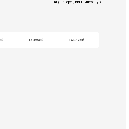
August средняя температура
ей
13 ночей
14 ночей