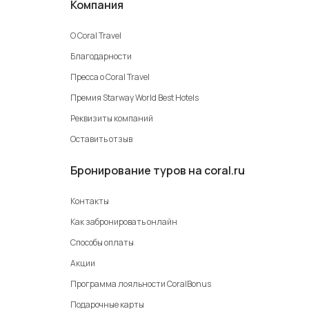
Компания
О Coral Travel
Благодарности
Пресса о Coral Travel
Премия Starway World Best Hotels
Реквизиты компаний
Оставить отзыв
Бронирование туров на coral.ru
Контакты
Как забронировать онлайн
Способы оплаты
Акции
Программа лояльности CoralBonus
Подарочные карты