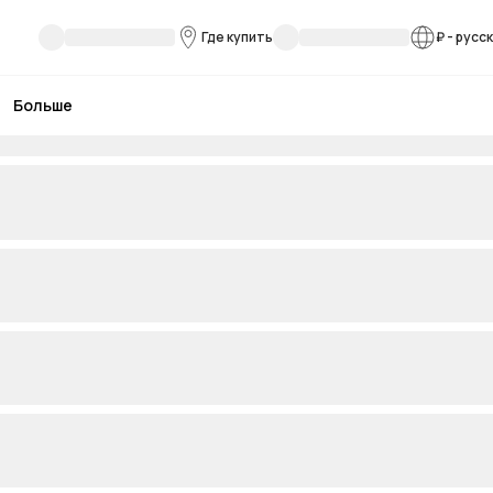
Где купить
₽
-
русс
Больше