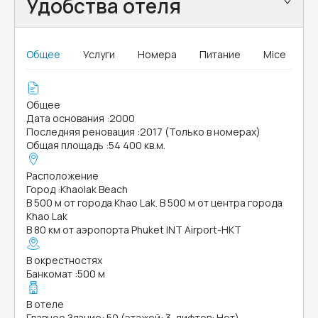
Удобства отеля
Общее
Услуги
Номера
Питание
Mice
Общее
Дата основания
:
2000
Последняя реновация
:
2017 (Только в номерах)
Общая площадь
:
54 400 кв.м.
Расположение
Город
:
Khaolak Beach
В 500 м от города Khao Lak. В 500 м от центра города
Khao Lak
В 80 км от аэропорта Phuket INT Airport-HKT
В окрестностях
Банкомат
:
500 м
В отеле
Главное Здание: 50 (этажей: 3, лифтов: Нет)