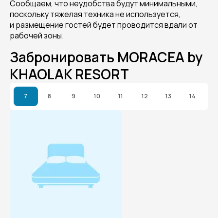
Сообщаем, что неудобства будут минимальными,
поскольку тяжелая техника не используется,
и размещение гостей будет проводится вдали от
рабочей зоны.
Забронировать MORACEA by
KHAOLAK RESORT
7
8
9
10
11
12
13
14