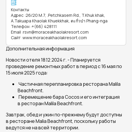
Контакты
Адрес
:
26/20 M.7, .Petchkasem Rd., T.Khuk khak,
A.Takuapa Khaolak Khuekkhak, ตะกั่วป่า Phang-nga
Телефон
:
+(66) 428111
Email
:
rsvn@moraceakhaolakresort.com
Сайт
:
www.moraceakhaolakresort.com
Дополнительная информация
Новости отеля 18.12.2024 г. - Планируется
проведение ремонтных работ в период с 16 мая по
15 июля 2025 года:
Частичная перепланировка ресторана Malila
Beachfront.
Перемещение бара Cocos и его интеграция
в ресторан Malila Beachfront.
Завтрак, обед и ужин по-прежнему будут доступны
в ресторане Malia Beachfront, поскольку работы
ведутся не на всей территории.