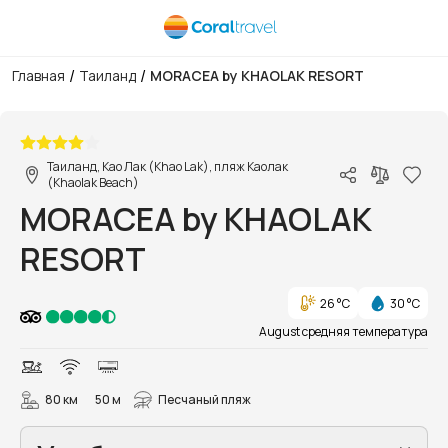
/
/
Главная
Таиланд
MORACEA by KHAOLAK RESORT
1/75
Таиланд, Као Лак (Khao Lak), пляж Каолак
(Khaolak Beach)
MORACEA by KHAOLAK
RESORT
26 °C
30 °C
August средняя температура
80 км
50 м
Песчаный пляж