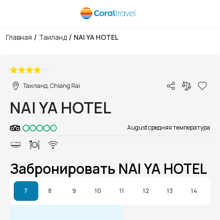
/
/
Главная
Таиланд
NAI YA HOTEL
1/1
Таиланд, Chiang Rai
NAI YA HOTEL
August средняя температура
Забронировать NAI YA HOTEL
7
8
9
10
11
12
13
14