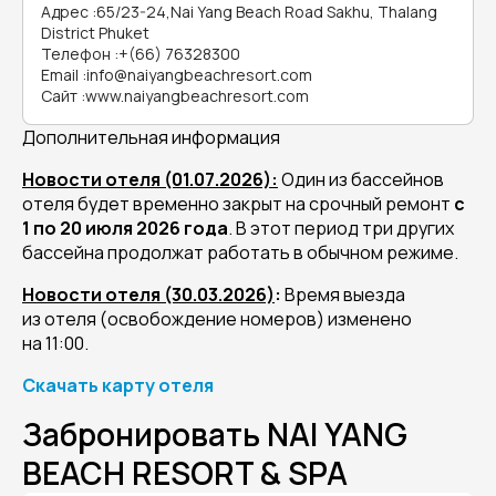
Адрес
:
65/23-24,Nai Yang Beach Road Sakhu, Thalang
District Phuket
Телефон
:
+(66) 76328300
Email
:
info@naiyangbeachresort.com
Сайт
:
www.naiyangbeachresort.com
Дополнительная информация
Новости отеля (01.07.2026):
Один из бассейнов
отеля будет временно закрыт на срочный ремонт
с
1 по 20 июля 2026 года
. В этот период три других
бассейна продолжат работать в обычном режиме.
Новости отеля (30.03.2026)
:
Время выезда
из отеля (освобождение номеров) изменено
на 11:00.
Скачать карту отеля
Забронировать NAI YANG
BEACH RESORT & SPA