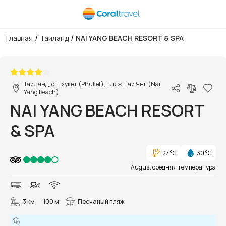
/
/
Главная
Таиланд
NAI YANG BEACH RESORT & SPA
1/51
Таиланд, о. Пхукет (Phuket), пляж Наи Янг (Nai
Yang Beach)
NAI YANG BEACH RESORT
& SPA
27 °C
30 °C
August средняя температура
3 км
100 м
Песчаный пляж