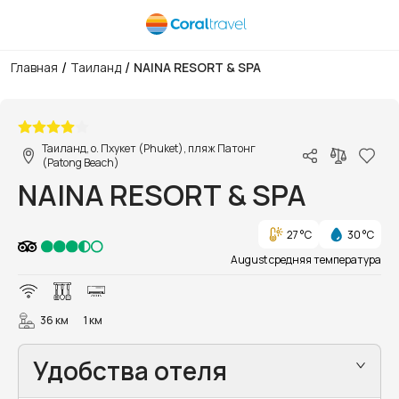
/
/
Главная
Таиланд
NAINA RESORT & SPA
1/80
Таиланд, о. Пхукет (Phuket), пляж Патонг
(Patong Beach)
NAINA RESORT & SPA
27 °C
30 °C
August средняя температура
36 км
1 км
Удобства отеля