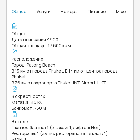
Общее
Услуги
Номера
Питание
Mice
Общее
Дата основания
:
1900
Общая площадь
:
17 600 кв.м.
Расположение
Город
:
Patong Beach
В 13 км от города Phuket. В 14 км от центра города
Phuket
В 36 км от аэропорта Phuket INT Airport-HKT
В окрестностях
Магазин
:
10 км
Банкомат
:
750 м
В отеле
Главное Здание: 1 (этажей: 1, лифтов: Нет)
Рестораны: 1 (из них ресторанов а’ля карт: 1)
Бары: 1