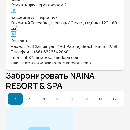
Комнаты для переговоров: 1
Бассейны для взрослых
Открытый Бассейн (площадь 40 кв.м., глубина 120-180
см)
Контакты
Адрес
:
2/58 Sainumyen 2 Rd. Patong Beach, Kathu, 2/58
Телефон
:
+(66) 6676342048
Email
:
info@nainaresortandspa.com
Сайт
:
http://www.nainaresortandspa.com/
Забронировать NAINA
RESORT & SPA
7
8
9
10
11
12
13
14