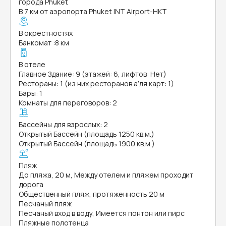
города Phuket
В 7 км от аэропорта Phuket INT Airport-HKT
В окрестностях
Банкомат
:
8 км
В отеле
Главное Здание: 9 (этажей: 6, лифтов: Нет)
Рестораны: 1 (из них ресторанов а’ля карт: 1)
Бары: 1
Комнаты для переговоров: 2
Бассейны для взрослых: 2
Открытый Бассейн (площадь 1250 кв.м.)
Открытый Бассейн (площадь 1900 кв.м.)
Пляж
До пляжа, 20 м, Между отелем и пляжем проходит
дорога
Общественный пляж, протяженность 20 м
Песчаный пляж
Песчаный вход в воду, Имеется понтон или пирс
Пляжные полотенца