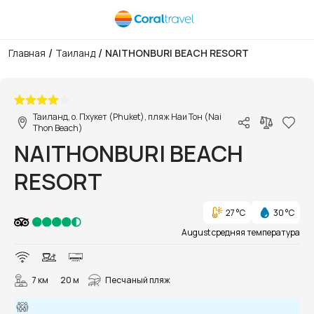
/
/
Главная
Таиланд
NAITHONBURI BEACH RESORT
1/71
Таиланд, о. Пхукет (Phuket), пляж Наи Тон (Nai
Thon Beach)
NAITHONBURI BEACH
RESORT
27 °C
30 °C
August средняя температура
7 км
20 м
Песчаный пляж