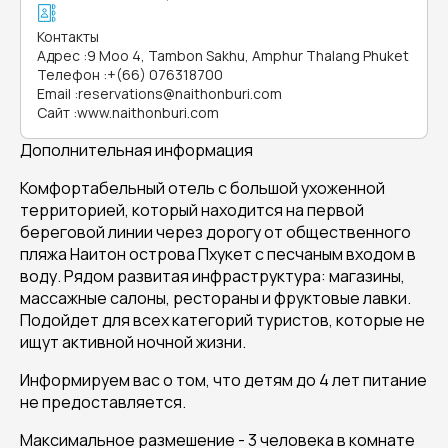
Контакты
Адрес
:
9 Moo 4, Tambon Sakhu, Amphur Thalang Phuket
Телефон
:
+(66) 076318700
Email
:
reservations@naithonburi.com
Сайт
:
www.naithonburi.com
Дополнительная информация
Комфортабельный отель с большой ухоженной
территорией, который находится на первой
береговой линии через дорогу от общественного
пляжа Наитон острова Пхукет с песчаным входом в
воду. Рядом развитая инфраструктура: магазины,
массажные салоны, рестораны и фруктовые лавки.
Подойдет для всех категорий туристов, которые не
ищут активной ночной жизни.
Информируем вас о том, что детям до 4 лет питание
не предоставляется.
Максимальное размешение - 3 человека в комнате