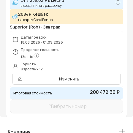
От
7 238,62 ₽
в месяц
в кредит или в рассрочку
2084₽ Кешбэк
на карту CoralBonus
Superior (Roh)- Завтрак
Даты поездки
18.08.2026 - 01.09.2026
Продолжительность
13
н
+
1
н
Туристы
Взрослых: 2
Изменить
208 472,36 ₽
Итоговая стоимость
Выбрать номер
Компания