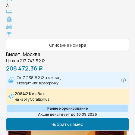
3
Описание номера
Вылет
:
Москва
213 743,52 ₽
Цена от
208 472,36 ₽
От
7 238,62 ₽
в месяц
в кредит или в рассрочку
2084₽ Кешбэк
на карту CoralBonus
Раннее бронирование
Акция действует до 30.09.2026
Выбрать номер