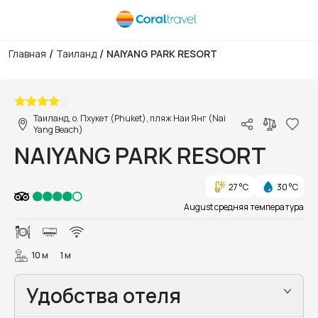
/
/
Главная
Таиланд
NAIYANG PARK RESORT
1/45
Таиланд, о. Пхукет (Phuket), пляж Наи Янг (Nai
Yang Beach)
NAIYANG PARK RESORT
27 °C
30 °C
August средняя температура
10 м
1 м
Удобства отеля