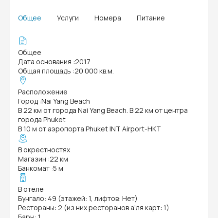
Общее
Услуги
Номера
Питание
Общее
Дата основания
:
2017
Общая площадь
:
20 000 кв.м.
Расположение
Город
:
Nai Yang Beach
В 22 км от города Nai Yang Beach. В 22 км от центра
города Phuket
В 10 м от аэропорта Phuket INT Airport-HKT
В окрестностях
Магазин
:
22 км
Банкомат
:
5 м
В отеле
Бунгало: 49 (этажей: 1, лифтов: Нет)
Рестораны: 2 (из них ресторанов а’ля карт: 1)
Бары: 1