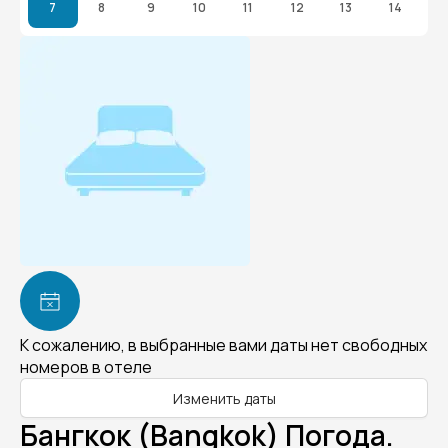
7
8
9
10
11
12
13
14
К сожалению, в выбранные вами даты нет свободных
номеров в отеле
Изменить даты
Бангкок (Bangkok) Погода.