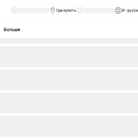
Где купить
₽
-
русс
Больше