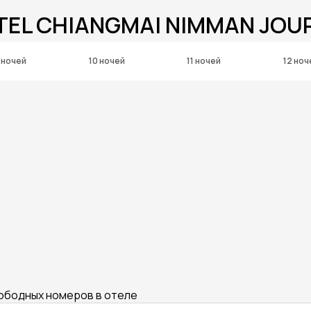
TEL CHIANGMAI NIMMAN JO
 ночей
10 ночей
11 ночей
12 ноч
вободных номеров в отеле