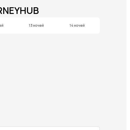
URNEYHUB
ей
13 ночей
14 ночей