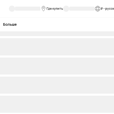
Где купить
₽
-
русс
Больше