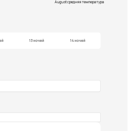
August средняя температура
ей
13 ночей
14 ночей