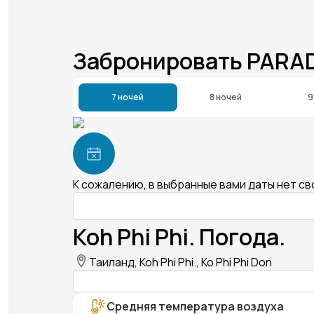
Забронировать PARAD
7 ночей
8 ночей
9
К сожалению, в выбранные вами даты нет с
Koh Phi Phi. Погода.
Таиланд, Koh Phi Phi., Ko Phi Phi Don
Средняя температура воздуха