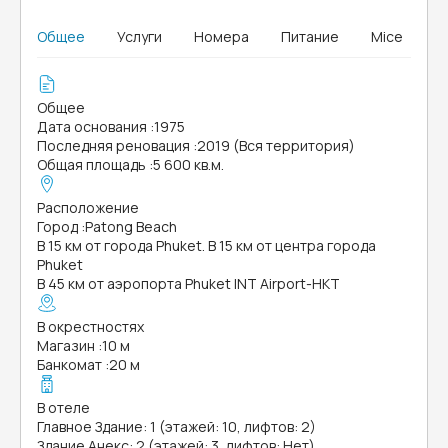
Общее
Услуги
Номера
Питание
Mice
Общее
Дата основания
:
1975
Последняя реновация
:
2019 (Вся территория)
Общая площадь
:
5 600 кв.м.
Расположение
Город
:
Patong Beach
В 15 км от города Phuket. В 15 км от центра города
Phuket
В 45 км от аэропорта Phuket INT Airport-HKT
В окрестностях
Магазин
:
10 м
Банкомат
:
20 м
В отеле
Главное Здание: 1 (этажей: 10, лифтов: 2)
Здание Анекс: 2 (этажей: 3, лифтов: Нет)