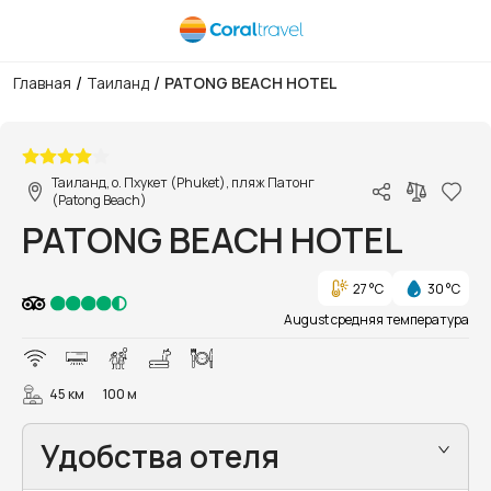
/
/
Главная
Таиланд
PATONG BEACH HOTEL
1/36
Таиланд, о. Пхукет (Phuket), пляж Патонг
(Patong Beach)
PATONG BEACH HOTEL
27 °C
30 °C
August средняя температура
45 км
100 м
Удобства отеля