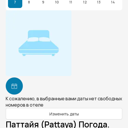
7
8
9
10
11
12
13
14
К сожалению, в выбранные вами даты нет свободных
номеров в отеле
Изменить даты
Паттайя (Pattaya) Погода.