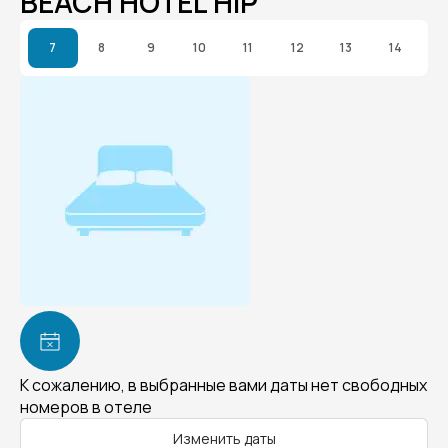
BEACH HOTEL HIP
7
8
9
10
11
12
13
14
К сожалению, в выбранные вами даты нет свободных
номеров в отеле
Изменить даты