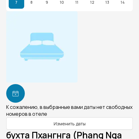
7
8
9
10
11
12
13
14
К сожалению, в выбранные вами даты нет свободных
номеров в отеле
Изменить даты
бухта Пхангнга (Phang Nga