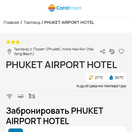
/
/
Главная
Таиланд
PHUKET AIRPORT HOTEL
1/1
Таиланд, о. Пхукет (Phuket), пляж Наи Янг (Nai
Yang Beach)
PHUKET AIRPORT HOTEL
27 °C
30 °C
August средняя температура
Забронировать PHUKET
AIRPORT HOTEL