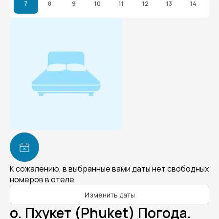
7
8
9
10
11
12
13
14
К сожалению, в выбранные вами даты нет свободных
номеров в отеле
Изменить даты
о. Пхукет (Phuket) Погода.