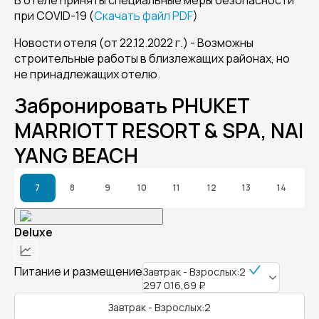
В отеле приняты специальные меры безопасности
при COVID-19 (
Скачать файл PDF
)
Новости отеля (от 22.12.2022 г.) - Возможны
строительные работы в близлежащих районах, но
не принадлежащих отелю.
Забронировать PHUKET
MARRIOTT RESORT & SPA, NAI
YANG BEACH
7
8
9
10
11
12
13
14
Deluxe
Питание и размещение
Завтрак - Взрослых:2
297 016,69 ₽
Завтрак - Взрослых:2