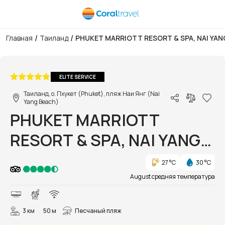
/
/
Главная
Таиланд
PHUKET MARRIOTT RESORT & SPA, NAI YA
1/71
ELITE SERVICE
Таиланд, о. Пхукет (Phuket), пляж Наи Янг (Nai
Yang Beach)
PHUKET MARRIOTT
RESORT & SPA, NAI YANG
BEACH
27 °C
30 °C
August средняя температура
3 км
50 м
Песчаный пляж