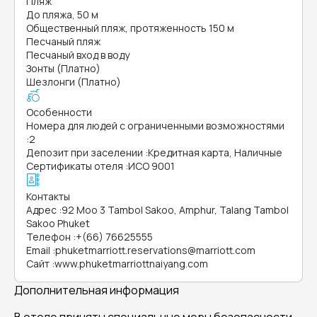
Пляж
До пляжа, 50 м
Общественный пляж, протяженность 150 м
Песчаный пляж
Песчаный вход в воду
Зонты (Платно)
Шезлонги (Платно)
Особенности
Номера для людей с ограниченными возможностями
:
2
Депозит при заселении
:
Кредитная карта, Наличные
Сертификаты отеля
:
ИСО 9001
Контакты
Адрес
:
92 Moo 3 Tambol Sakoo, Amphur, Talang Tambol
Sakoo Phuket
Телефон
:
+(66) 76625555
Email
:
phuketmarriott.reservations@marriott.com
Сайт
:
www.phuketmarriottnaiyang.com
Дополнительная информация