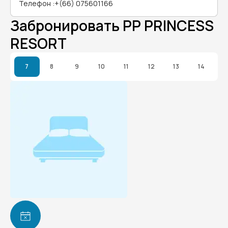
Телефон
:
+(66) 075601166
Забронировать PP PRINCESS
RESORT
7
8
9
10
11
12
13
14