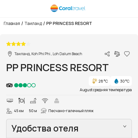
/
/
Главная
Таиланд
PP PRINCESS RESORT
1/27
Таиланд, Koh Phi Phi., Loh Dalum Beach
PP PRINCESS RESORT
28 °C
30 °C
August средняя температура
45 км
50 м
Песчано-галечный пляж
Удобства отеля