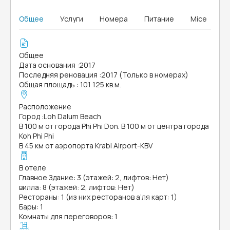
Общее
Услуги
Номера
Питание
Mice
Общее
Дата основания
:
2017
Последняя реновация
:
2017 (Только в номерах)
Общая площадь
:
101 125 кв.м.
Расположение
Город
:
Loh Dalum Beach
В 100 м от города Phi Phi Don. В 100 м от центра города
Koh Phi Phi
В 45 км от аэропорта Krabi Airport-KBV
В отеле
Главное Здание: 3 (этажей: 2, лифтов: Нет)
вилла: 8 (этажей: 2, лифтов: Нет)
Рестораны: 1 (из них ресторанов а’ля карт: 1)
Бары: 1
Комнаты для переговоров: 1