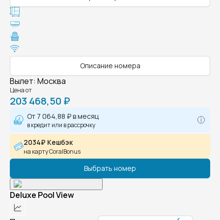
Описание номера
Вылет
:
Москва
Цена от
203 468,50 ₽
От
7 064,88 ₽
в месяц
в кредит или в рассрочку
2034₽ Кешбэк
на карту CoralBonus
Выбрать номер
Deluxe Pool View