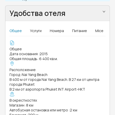
Удобства отеля
Общее
Услуги
Номера
Питание
Mice
Общее
Дата основания
:
2015
Общая площадь
:
6 400 кв.м.
Расположение
Город
:
Nai Yang Beach
В 400 м от города Nai Yang Beach. В 27 км от центра
города Phuket
В 2 км от аэропорта Phuket INT Airport-HKT
В окрестностях
Магазин
:
8 км
Автобусная остановка или метро
:
2 км
Банкомат
:
200 м