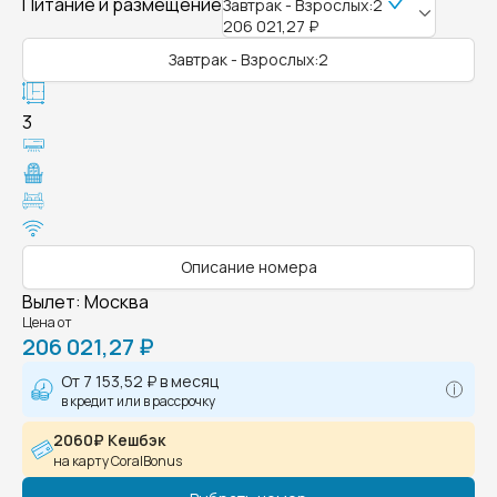
Питание и размещение
Завтрак - Взрослых:2
206 021,27 ₽
Завтрак - Взрослых:2
3
Описание номера
Вылет
:
Москва
Цена от
206 021,27 ₽
От
7 153,52 ₽
в месяц
в кредит или в рассрочку
2060₽ Кешбэк
на карту CoralBonus