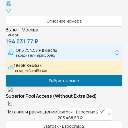
Описание номера
Вылет
:
Москва
Цена от
194 531,77 ₽
От
6 754,58 ₽
в месяц
в кредит или в рассрочку
1945₽ Кешбэк
на карту CoralBonus
Выбрать номер
Superior Pool Access (Without Extra Bed)
Питание и размещение
Завтрак - Взрослых:2
203 468,50 ₽
Завтрак - Взрослых:2