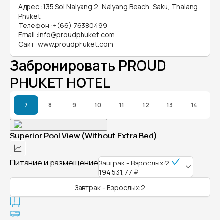
Адрес
:
135 Soi Naiyang 2, Naiyang Beach, Saku, Thalang
Phuket
Телефон
:
+(66) 76380499
Email
:
info@proudphuket.com
Сайт
:
www.proudphuket.com
Забронировать PROUD
PHUKET HOTEL
7
8
9
10
11
12
13
14
Superior Pool View (Without Extra Bed)
Питание и размещение
Завтрак - Взрослых:2
194 531,77 ₽
Завтрак - Взрослых:2