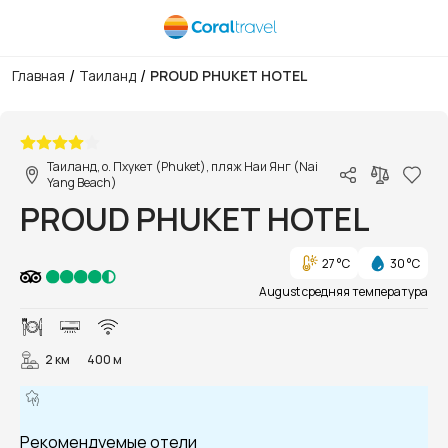
/
/
Главная
Таиланд
PROUD PHUKET HOTEL
1/71
Таиланд, о. Пхукет (Phuket), пляж Наи Янг (Nai
Yang Beach)
PROUD PHUKET HOTEL
27 °C
30 °C
August средняя температура
2 км
400 м
Рекомендуемые отели