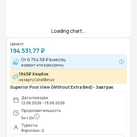
Loading chart...
Цена от
194 531,77 ₽
От
6 754,58 ₽
в месяц
в кредит или в рассрочку
1945₽ Кешбэк
на карту CoralBonus
Superior Pool View (Without Extra Bed)- Завтрак
Даты поездки
12.08.2026 - 19.08.2026
Продолжительность
5
н
+
2
н
Туристы
Взрослых: 2