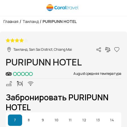
/
/
Главная
Таиланд
PURIPUNN HOTEL
1/1
Таиланд, San Sai District, Chiang Mai
PURIPUNN HOTEL
August средняя температура
Забронировать PURIPUNN
HOTEL
7
8
9
10
11
12
13
14