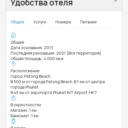
Удобства отеля
Общее
Услуги
Номера
Питание
Общее
Дата основания
:
2013
Последняя реновация
:
2021 (Вся территория)
Общая площадь
:
4 000 кв.м.
Расположение
Город
:
Patong Beach
В 500 м от города Patong Beach. В 1 км от центра
города Phuket
В 45 км от аэропорта Phuket INT Airport-HKT
В окрестностях
Магазин
:
1 км
Банкомат
:
1 км
В отеле