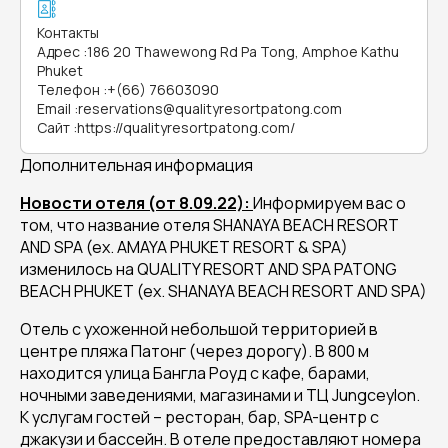
Контакты
Адрес
:
186 20 Thawewong Rd Pa Tong, Amphoe Kathu
Phuket
Телефон
:
+(66) 76603090
Email
:
reservations@qualityresortpatong.com
Сайт
:
https://qualityresortpatong.com/
Дополнительная информация
Новости отеля (от 8.09.22):
Информируем вас о
том, что название отеля SHANAYA BEACH RESORT
AND SPA (ex. AMAYA PHUKET RESORT & SPA)
изменилось на QUALITY RESORT AND SPA PATONG
BEACH PHUKET (ex. SHANAYA BEACH RESORT AND SPA)
Отель с ухоженной небольшой территорией в
центре пляжа Патонг (через дорогу). В 800 м
находится улица Бангла Роуд с кафе, барами,
ночными заведениями, магазинами и ТЦ Jungceylon.
К услугам гостей – ресторан, бар, SPA-центр с
джакузи и бассейн. В отеле предоставляют номера