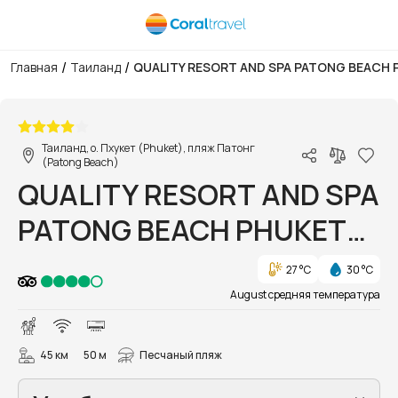
/
/
Главная
Таиланд
QUALITY RESORT AND SPA PATONG BEACH P
1/175
Таиланд, о. Пхукет (Phuket), пляж Патонг
(Patong Beach)
QUALITY RESORT AND SPA
PATONG BEACH PHUKET
(ex. SHANAYA BEACH
27 °C
30 °C
RESORT AND SPA)
August средняя температура
45 км
50 м
Песчаный пляж