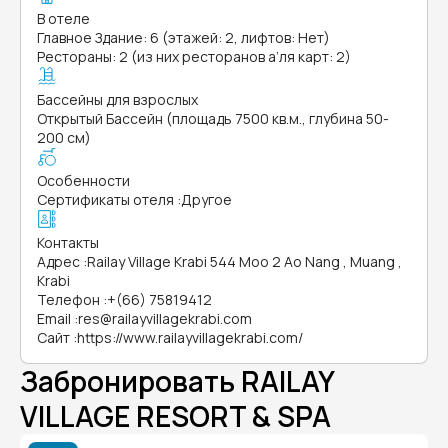
В отеле
Главное Здание: 6 (этажей: 2, лифтов: Нет)
Рестораны: 2 (из них ресторанов а’ля карт: 2)
Бассейны для взрослых
Открытый Бассейн (площадь 7500 кв.м., глубина 50-
200 см)
Особенности
Сертификаты отеля
:
Другое
Контакты
Адрес
:
Railay Village Krabi 544 Moo 2 Ao Nang , Muang ,
Krabi
Телефон
:
+(66) 75819412
Email
:
res@railayvillagekrabi.com
Сайт
:
https://www.railayvillagekrabi.com/
Забронировать RAILAY
VILLAGE RESORT & SPA