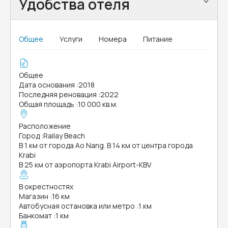
Удобства отеля
Общее
Услуги
Номера
Питание
Общее
Дата основания
:
2018
Последняя реновация
:
2022
Общая площадь
:
10 000 кв.м.
Расположение
Город
:
Railay Beach
В 1 км от города Ao Nang. В 14 км от центра города
Krabi
В 25 км от аэропорта Krabi Airport-KBV
В окрестностях
Магазин
:
16 км
Автобусная остановка или метро
:
1 км
Банкомат
:
1 км