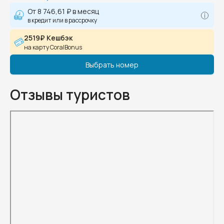
От
8 746,61 ₽
в месяц
в кредит или в рассрочку
2519₽ Кешбэк
на карту CoralBonus
Выбрать номер
Отзывы туристов