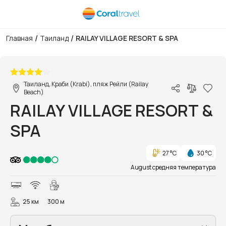
/
/
Главная
Таиланд
RAILAY VILLAGE RESORT & SPA
1/48
Таиланд, Краби (Krabi), пляж Рейли (Railay
Beach)
RAILAY VILLAGE RESORT &
SPA
27 °C
30 °C
August средняя температура
25 км
300 м