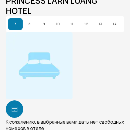
PRINCESS LARN LUANG
HOTEL
7
8
9
10
11
12
13
14
К сожалению, в выбранные вами даты нет свободных
номеров в отеле