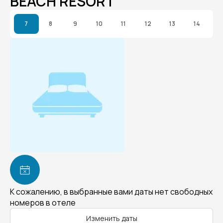
BEACH RESORT
7
8
9
10
11
12
13
14
К сожалению, в выбранные вами даты нет свободных
номеров в отеле
Изменить даты