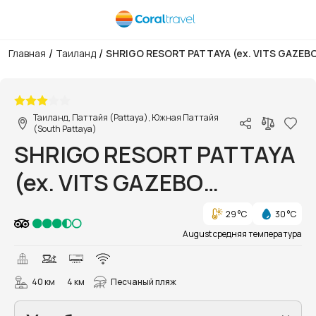
/
/
Главная
Таиланд
SHRIGO RESORT PATTAYA (ex. VITS GAZEB
1/24
Таиланд, Паттайя (Pattaya), Южная Паттайя
(South Pattaya)
SHRIGO RESORT PATTAYA
(ex. VITS GAZEBO
RESORT)
29 °C
30 °C
August средняя температура
40 км
4 км
Песчаный пляж