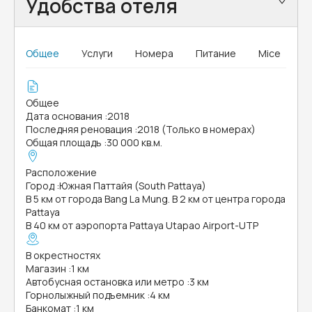
Удобства отеля
Общее
Услуги
Номера
Питание
Mice
Общее
Дата основания
:
2018
Последняя реновация
:
2018 (Только в номерах)
Общая площадь
:
30 000 кв.м.
Расположение
Город
:
Южная Паттайя (South Pattaya)
В 5 км от города Bang La Mung. В 2 км от центра города
Pattaya
В 40 км от аэропорта Pattaya Utapao Airport-UTP
В окрестностях
Магазин
:
1 км
Автобусная остановка или метро
:
3 км
Горнолыжный подъемник
:
4 км
Банкомат
:
1 км