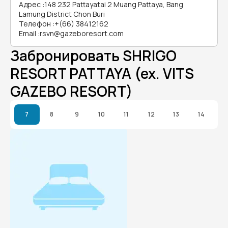
Адрес
:
148 232 Pattayatai 2 Muang Pattaya, Bang
Lamung District Chon Buri
Телефон
:
+(66) 38412162
Email
:
rsvn@gazeboresort.com
Забронировать SHRIGO
RESORT PATTAYA (ex. VITS
GAZEBO RESORT)
7
8
9
10
11
12
13
14