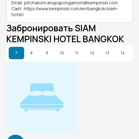
Email
:
pitchakorn.anupapongamorn@kempinski.com
Сайт
:
https://www.kempinski.com/en/bangkok/siam-
hotel/
Забронировать SIAM
KEMPINSKI HOTEL BANGKOK
7
8
9
10
11
12
13
14