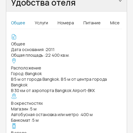
Удобства отеля
Общее
Услуги
Номера
Питание
Mice
Общее
Дата основания
:
2011
Общая площадь
:
22 400 кв.м.
Расположение
Город
:
Bangkok
В 5 м от города Bangkok. В 5 м от центра города
Bangkok
В 30 км от аэропорта Bangkok Airport-BKK
В окрестностях
Магазин
:
5 м
Автобусная остановка или метро
:
400 м
Банкомат
:
5 м
В отеле