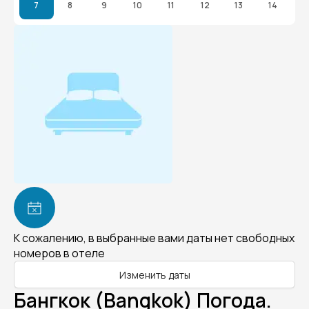
7
8
9
10
11
12
13
14
К сожалению, в выбранные вами даты нет свободных
номеров в отеле
Изменить даты
Бангкок (Bangkok) Погода.