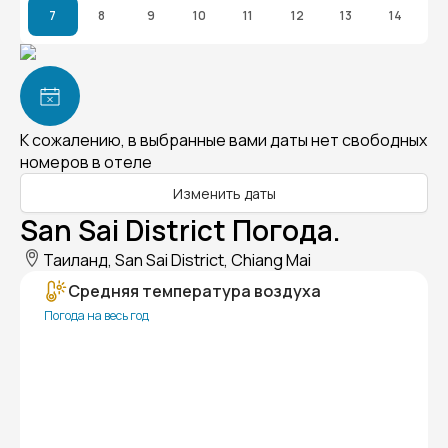
7
8
9
10
11
12
13
14
К сожалению, в выбранные вами даты нет свободных
номеров в отеле
Изменить даты
San Sai District Погода.
Таиланд, San Sai District, Chiang Mai
Средняя температура воздуха
Погода на весь год