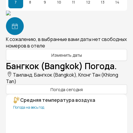
7
8
9
10
11
12
13
14
К сожалению, в выбранные вами даты нет свободных
номеров в отеле
Изменить даты
Бангкок (Bangkok) Погода.
Таиланд, Бангкок (Bangkok), Клонг Тан (Khlong
Tan)
Погода сегодня
Средняя температура воздуха
Погода на весь год