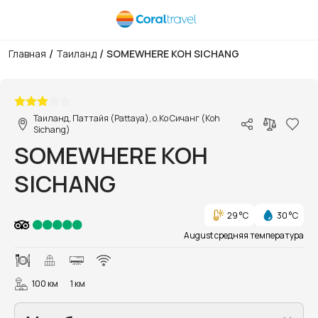
/
/
Главная
Таиланд
SOMEWHERE KOH SICHANG
1/11
Таиланд, Паттайя (Pattaya), о.Ко Сичанг (Koh
Sichang)
SOMEWHERE KOH
SICHANG
29 °C
30 °C
August средняя температура
100 км
1 км