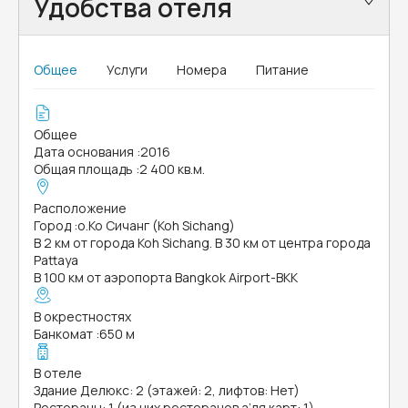
Удобства отеля
Общее
Услуги
Номера
Питание
Общее
Дата основания
:
2016
Общая площадь
:
2 400 кв.м.
Расположение
Город
:
о.Ко Сичанг (Koh Sichang)
В 2 км от города Koh Sichang. В 30 км от центра города
Pattaya
В 100 км от аэропорта Bangkok Airport-BKK
В окрестностях
Банкомат
:
650 м
В отеле
Здание Делюкс: 2 (этажей: 2, лифтов: Нет)
Рестораны: 1 (из них ресторанов а’ля карт: 1)