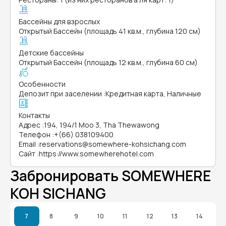
Бассейны для взрослых
Открытый Бассейн (площадь 41 кв.м., глубина 120 см)
Детские бассейны
Открытый Бассейн (площадь 12 кв.м., глубина 60 см)
Особенности
Депозит при заселении
:
Кредитная карта, Наличные
Контакты
Адрес
:
194, 194/1 Moo 3, Tha Thewawong
Телефон
:
+(66) 038109400
Email
:
reservations@somewhere-kohsichang.com
Сайт
:
https://www.somewherehotel.com
Забронировать SOMEWHERE
KOH SICHANG
7
8
9
10
11
12
13
14