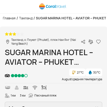
/
/
Главная
Таиланд
SUGAR MARINA HOTEL – AVIATOR – PHUKET
1/30
Таиланд, о. Пхукет (Phuket), пляж Наи Янг (Nai
Yang Beach)
SUGAR MARINA HOTEL –
AVIATOR – PHUKET
AIRPORT
27 °C
30 °C
August средняя температура
1 км
3 км
Песчаный пляж