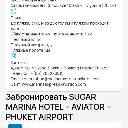
Открытый Бассейн (площадь 100 кв.м., глубина 120 см)
Пляж
До пляжа, 3 км, Между отелем и пляжем проходит
дорога
Общественный пляж, протяженность 3 км
Песчаный пляж
Песчаный вход в воду
Пляжные полотенца
Контакты
Адрес
:
Soi Naiyang 5 Sakhu, Thalang District Phuket
Телефон
:
+(66) 763276512
Email
:
reservation@marinaexpress-aviator.com
Сайт
:
www.marinaexpress-aviation.com
Забронировать SUGAR
MARINA HOTEL – AVIATOR –
PHUKET AIRPORT